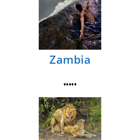
Zambia
♦♦♦♦♦