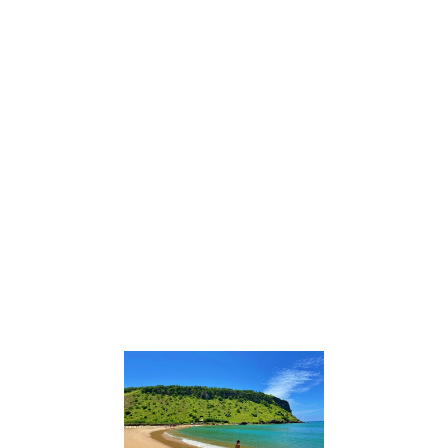
* ÁFRICA *