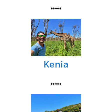
♦♦♦♦♦
Kenia
♦♦♦♦♦