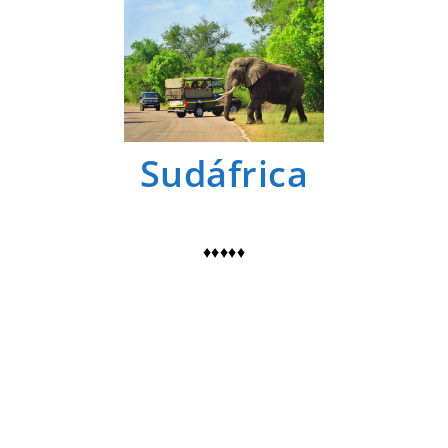
Sudáfrica
♦♦♦♦♦