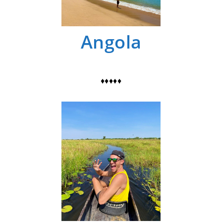
Angola
♦♦♦♦♦