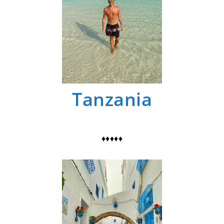
Tanzania
♦♦♦♦♦