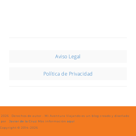
Aviso Legal
Política de Privacidad
2026 · Derechos de autor - Mi Aventura Viajando es un blog creado y diseñado
por
Javier de la Cruz
Más información
aquí
Copyright © 2014–2026