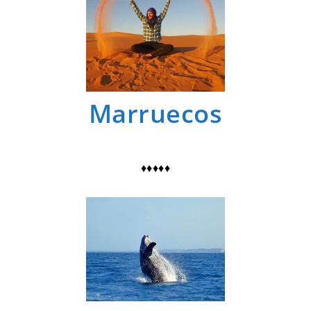
Marruecos
♦♦♦♦♦