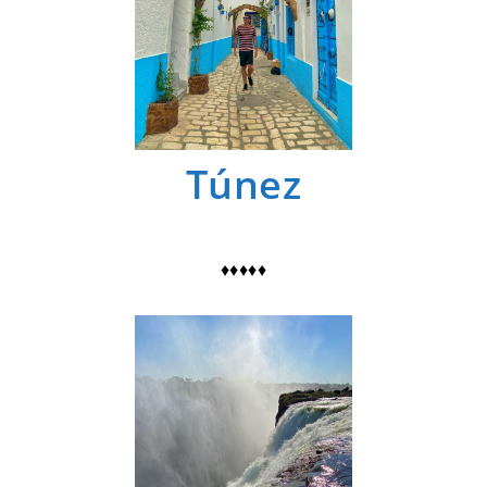
Túnez
♦♦♦♦♦