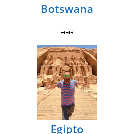
Botswana
♦♦♦♦♦
Egipto