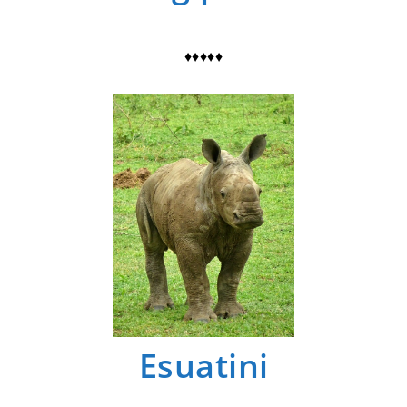
♦♦♦♦♦
Esuatini