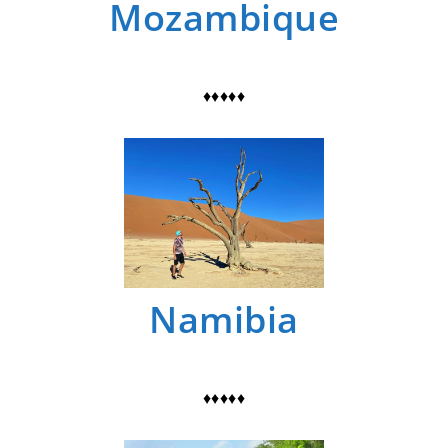
Mozambique
♦♦♦♦♦
Namibia
♦♦♦♦♦