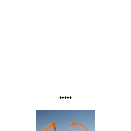
♦♦♦♦♦