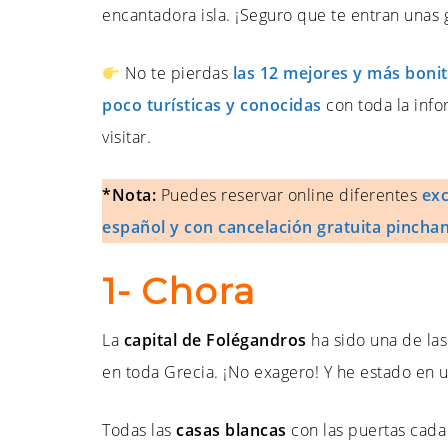
encantadora isla. ¡Seguro que te entran unas g
No te pierdas
las 12 mejores y más bonit
poco turísticas y conocidas
con toda la infor
visitar.
*Nota:
Puedes reservar online diferentes
exc
español y con cancelación gratuita pincha
1- Chora
La
capital de Folégandros
ha sido una de la
en toda Grecia. ¡No exagero! Y he estado en u
Todas las
casas blancas
con las puertas cad