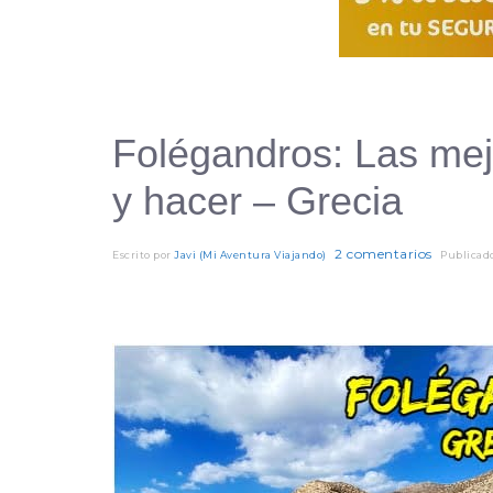
Folégandros: Las mej
y hacer – Grecia
2 comentarios
Escrito por
Javi (Mi Aventura Viajando)
Publicad