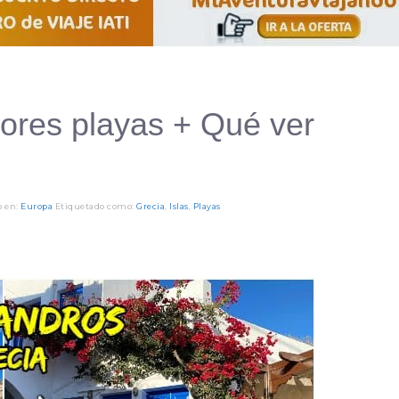
ores playas + Qué ver
o en:
Europa
Etiquetado como:
Grecia
,
Islas
,
Playas