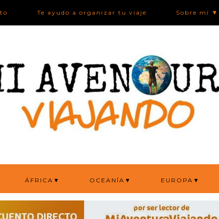
ato
Te ayudo a organizar tu viaje
Sobre mí ▼
ÁFRICA▼
OCEANÍA▼
EUROPA▼