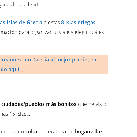
anas locas de ir!
as islas de Grecia
o estas
8 islas griegas
mación para organizar tu viaje y elegir cuáles
ursiones por Grecia al mejor precio, en
ndo aquí
;)
s
ciudades/pueblos más bonitos
que he visto
nas 15 islas…
a una de un
color
decoradas con
buganvillas