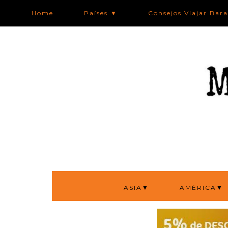
Home
Países ▼
Consejos Viajar Bar
ASIA▼
AMÉRICA▼