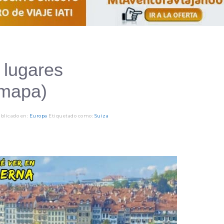
 lugares
 mapa)
blicado en:
Europa
Etiquetado como:
Suiza