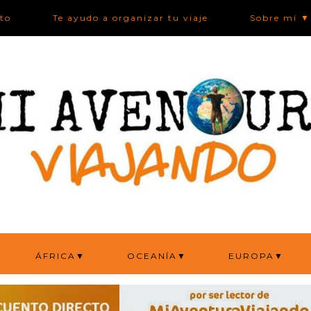
ato
Te ayudo a organizar tu viaje
Sobre mí ▼
ÁFRICA▼
OCEANÍA▼
EUROPA▼