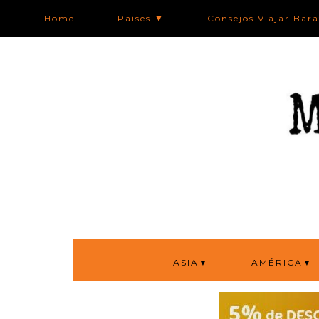
Home
Países ▼
Consejos Viajar Bar
ASIA▼
AMÉRICA▼