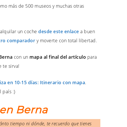
í como más de 500 museos y muchas otras
s alquilar un coche
desde este enlace
a buen
tro comparador
y moverte con total libertad.
 Berna
con un
mapa al final del artículo
para
 te sirva!
za en 10-15 días: Itinerario con mapa
.
 país :)
 en Berna
nto tiempo ni dónde, te recuerdo que tienes