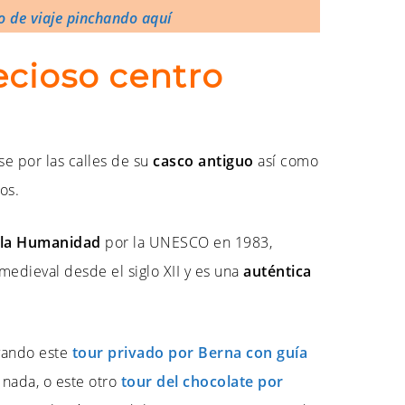
o de viaje pinchando aquí
recioso centro
e por las calles de su
casco antiguo
así como
os.
 la Humanidad
por la UNESCO en 1983,
medieval desde el siglo XII y es una
auténtica
vando este
tour privado por Berna con guía
 nada, o este otro
tour del chocolate por