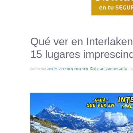
Qué ver en Interlaken
15 lugares imprescin
Deja un comentario
Escrito por
Javi (Mi Aventura Viajando)
Pu