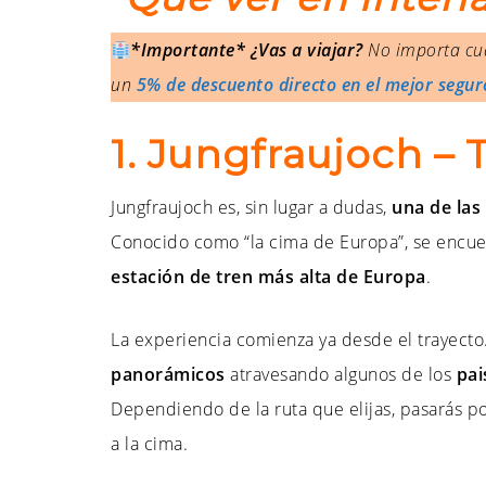
*Importante* ¿Vas a viajar?
No importa cuá
un
5% de descuento directo en el mejor segur
1. Jungfraujoch – 
Jungfraujoch es, sin lugar a dudas,
una de las
Conocido como “la cima de Europa”, se encuen
estación de tren más alta de Europa
.
La experiencia comienza ya desde el trayecto.
panorámicos
atravesando algunos de los
pai
Dependiendo de la ruta que elijas, pasarás p
a la cima.