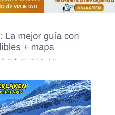
: La mejor guía con
dibles + mapa
blicado en:
Europa
Etiquetado como:
Suiza