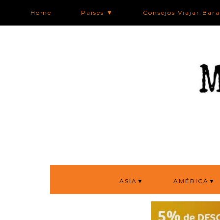
Home
Países ▼
Consejos Viajar Bar
ASIA▼
AMÉRICA▼