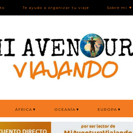
ato
Te ayudo a organizar tu viaje
Sobre mí ▼
ÁFRICA▼
OCEANÍA▼
EUROPA▼