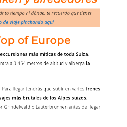
nto tiempo ni dónde, te recuerdo que tienes
o de viaje pinchando aquí
Top of Europe
 excursiones más míticas de toda Suiza
.
tra a 3.454 metros de altitud y alberga
la
 Para llegar tendrás que subir en varios
trenes
sajes más brutales de los Alpes suizos
.
or Grindelwald o Lauterbrunnen antes de llegar