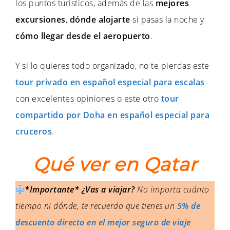
los puntos turísticos, además de las
mejores
excursiones
,
dónde alojarte
si pasas la noche y
cómo llegar desde el aeropuerto
.
Y si lo quieres todo organizado, no te pierdas este
tour privado en español especial para escalas
con excelentes opiniones o este otro
tour
compartido por Doha en español especial para
cruceros
.
Qué ver en Qatar
*Importante* ¿Vas a viajar?
No importa cuánto
tiempo ni dónde, te recuerdo que tienes un
5% de
descuento directo en el mejor seguro de viaje