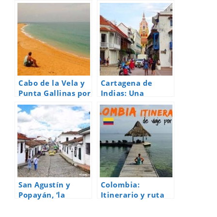
Cabo de la Vela y
Cartagena de
Punta Gallinas por
Indias: Una
libre. La Guajira,
explosión de
el tesoro sin
colores en
explotar de
Colombia
Colombia
San Agustín y
Colombia:
Popayán, ‘la
Itinerario y ruta
ciudad blanca’.
de viaje por libre
Naturaleza en