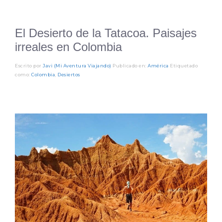
El Desierto de la Tatacoa. Paisajes
irreales en Colombia
Escrito por
Javi (Mi Aventura Viajando)
Publicado en:
América
Etiquetado
como:
Colombia
,
Desiertos