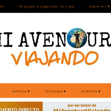
ato
Te ayudo a organizar tu viaje
Sobre mí ▼
ÁFRICA▼
OCEANÍA▼
EUROPA▼