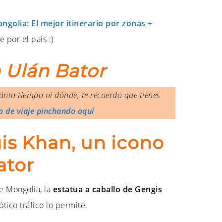
golia: El mejor itinerario por zonas +
 por el país :)
 Ulán Bator
nto tiempo ni dónde, te recuerdo que tienes
o de viaje pinchando aquí
gis Khan, un icono
ator
 Mongolia, la
estatua a caballo de Gengis
aótico tráfico lo permite.