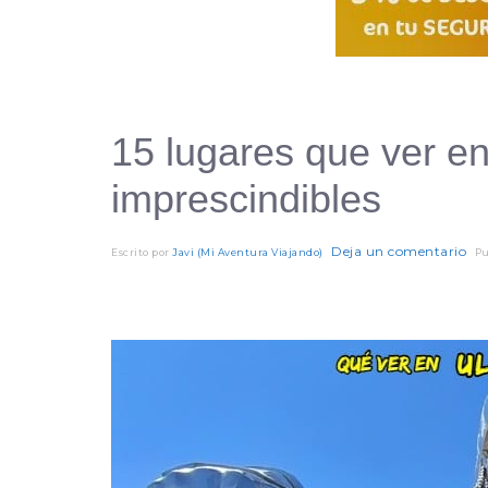
15 lugares que ver e
imprescindibles
Deja un comentario
Escrito por
Javi (Mi Aventura Viajando)
Pu