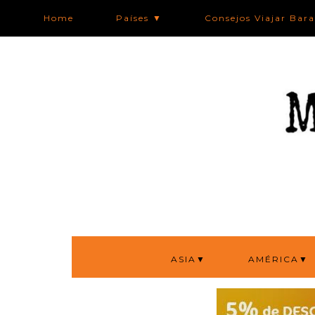
Home
Países ▼
Consejos Viajar Bar
ASIA▼
AMÉRICA▼