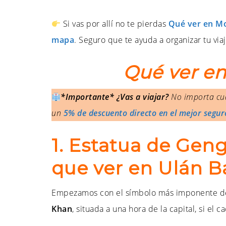
Si vas por allí no te pierdas
Qué ver en Mon
mapa
. Seguro que te ayuda a organizar tu viaje
Qué ver en
*Importante* ¿Vas a viajar?
No importa cuá
un
5% de descuento directo en el mejor segur
1. Estatua de Gen
que ver en Ulán B
Empezamos con el símbolo más imponente de
Khan
, situada a una hora de la capital, si el c