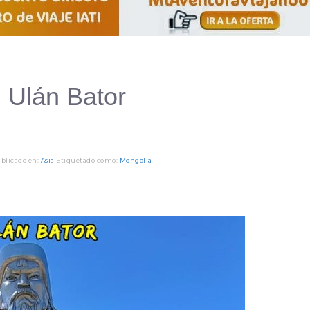
n Ulán Bator
blicado en:
Asia
Etiquetado como:
Mongolia