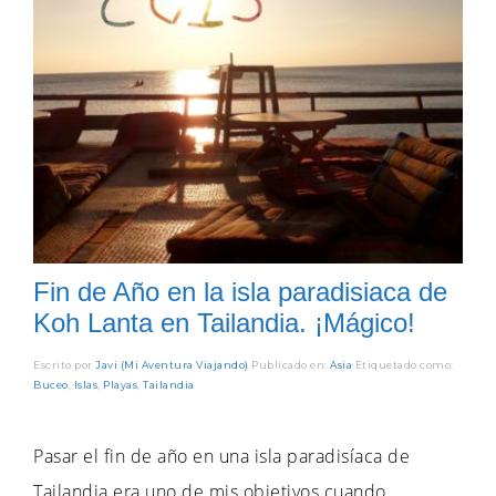
Fin de Año en la isla paradisiaca de
Koh Lanta en Tailandia. ¡Mágico!
Escrito por
Javi (Mi Aventura Viajando)
Publicado en:
Asia
Etiquetado como:
Buceo
,
Islas
,
Playas
,
Tailandia
Pasar el fin de año en una isla paradisíaca de
Tailandia era uno de mis objetivos cuando