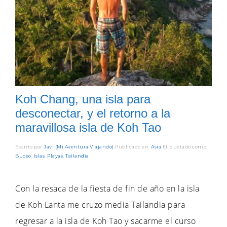
Koh Chang, una isla para
desconectar, y el retorno a la
maravillosa isla de Koh Tao
Escrito por
Javi (Mi Aventura Viajando)
Publicado en:
Asia
Etiquetado como:
Buceo
,
Islas
,
Playas
,
Tailandia
Con la resaca de la fiesta de fin de año en la isla
de Koh Lanta me cruzo media Tailandia para
regresar a la isla de Koh Tao y sacarme el curso