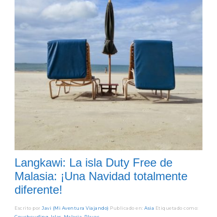
Langkawi: La isla Duty Free de
Malasia: ¡Una Navidad totalmente
diferente!
Escrito por
Javi (Mi Aventura Viajando)
Publicado en:
Asia
Etiquetado como:
Couchsurfing
,
Islas
,
Malasia
,
Playas